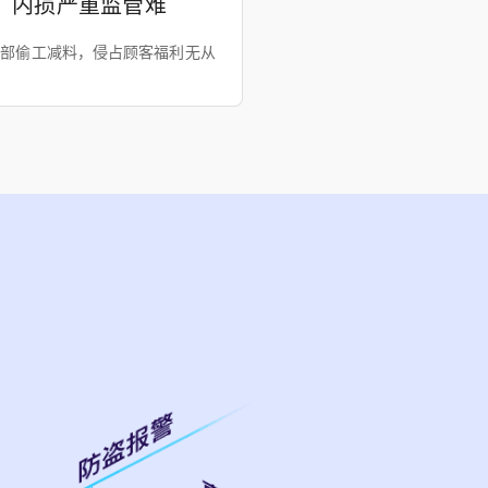
内损严重监管难
内部偷工减料，侵占顾客福利无从
。