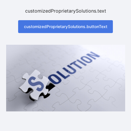
customizedProprietarySolutions.text
customizedProprietarySolutions.buttonText